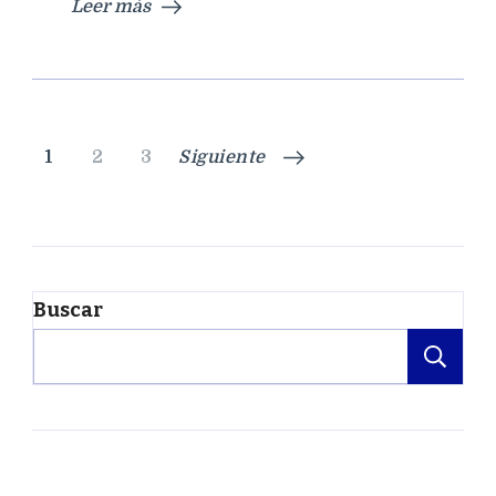
Leer más
Paginación
Página
Página
Página
1
2
3
Siguiente
de
entradas
Buscar
Bu