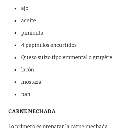
ajo
aceite
pimienta
4 pepinillos encurtidos
Queso suizo tipo emmental o gruyére
lacón
mostaza
pan
CARNE MECHADA
Lo primero es preparar la carne mechada,