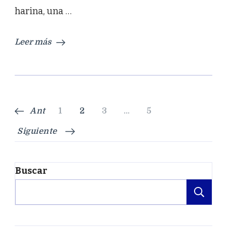
harina, una …
Leer más
Paginación
Página
Página
Página
Página
Ant
1
2
3
…
5
de
Siguiente
entradas
Buscar
Bu